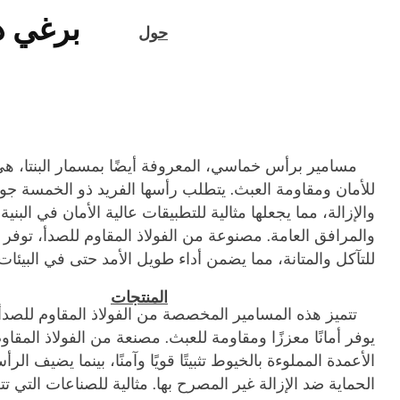
برغي 
حول
مسامير برأس خماسي، المعروفة أيضًا بمسمار البنتا،
للأمان ومقاومة العبث. يتطلب رأسها الفريد ذو الخمسة جو
والإزالة، مما يجعلها مثالية للتطبيقات عالية الأمان في البنية
والمرافق العامة. مصنوعة من الفولاذ المقاوم للصدأ، توفر
للتآكل والمتانة، مما يضمن أداء طويل الأمد حتى في البيئات 
المنتجات
تتميز هذه المسامير المخصصة من الفولاذ المقاوم للص
يوفر أمانًا معززًا ومقاومة للعبث. مصنعة من الفولاذ المقا
الأعمدة المملوءة بالخيوط تثبيتًا قويًا وآمنًا، بينما يضيف 
الحماية ضد الإزالة غير المصرح بها. مثالية للصناعات الت