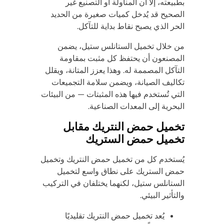
بطبيعته، إلا أن المناولة أو التصنيع غير
الصحيح قد يُدخل كميات صغيرة من الحديد
الحر الذي يصبح نقاط بداية للتآكل.
من خلال تخميل الستانلس ستيل، يضمن
المصنعون أن يحتفظ كل مثبت بمقاومة
التآكل المصممة له. وهذا يعزز المتانة، ويقلل
تكاليف الصيانة، ويضمن سلامة التجميعات
التي تُستخدم فيها هذه المثبتات — من البيئات
البحرية إلى المعدات الصناعية.
تخميل حمض النتريك مقابل
تخميل حمض الستريك
يُستخدم كل من تخميل حمض النتريك وتخميل
حمض الستريك على نطاق واسع لتخميل
الستانلس ستيل، لكنهما يختلفان في التركيب
والتأثير البيئي.
يُعد تخميل حمض النتريك تقليديًا