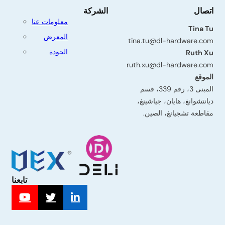
اتصال
الشركة
معلومات عنا
Tina Tu
المعرض
tina.tu@dl-hardware.com
الجودة
Ruth Xu
ruth.xu@dl-hardware.com
الموقع
المبنى 3، رقم 339، قسم
ديانتشوانغ، هايان، جياشينغ،
مقاطعة تشجيانغ، الصين.
تابعنا
البريد