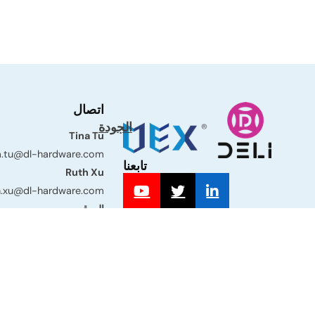
اتصال
الجودة
Tina Tu
a.tu@dl-hardware.com
تابعنا
Ruth Xu
h.xu@dl-hardware.com
الموقع
المبنى 3، رق
هايان، جياشينغ، مقاطعة تش
الصين.