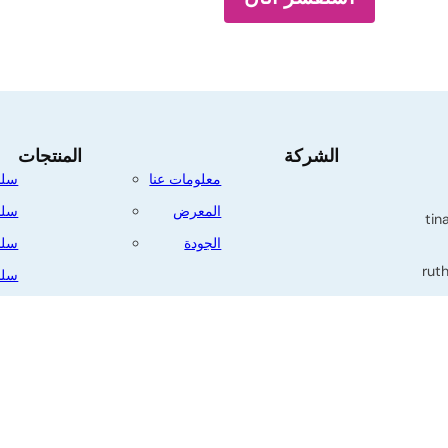
الشركة
المنتجات
معلومات عنا
سلس
المعرض
سلس
tin
الجودة
سلس
rut
سلس
سلس
م 339، قسم ديانتشوانغ،
الس
جيانغ،