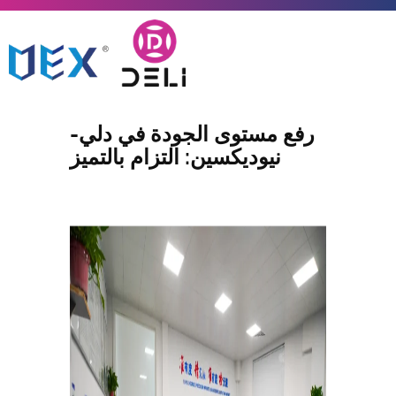
رفع مستوى الجودة في دلي-
نيوديكسين: التزام بالتميز