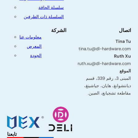
سلسلة الحافة
السلسلة ذات الطرفين
اتصال
الشركة
معلومات عنا
Tina Tu
المعرض
tina.tu@dl-hardware.com
الجودة
Ruth Xu
ruth.xu@dl-hardware.com
الموقع
المبنى 3، رقم 339، قسم
ديانتشوانغ، هايان، جياشينغ،
مقاطعة تشجيانغ، الصين.
تابعنا