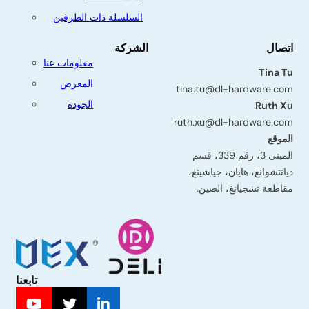
السلسلة ذات الطرفين
اتصال
الشركة
معلومات عنا
Tina Tu
المعرض
tina.tu@dl-hardware.com
الجودة
Ruth Xu
ruth.xu@dl-hardware.com
الموقع
المبنى 3، رقم 339، قسم
ديانتشوانغ، هايان، جياشينغ،
مقاطعة تشجيانغ، الصين.
تابعنا