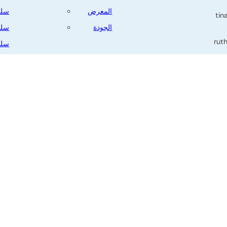
المعرض
سلس
tin
الجودة
سلس
rut
سلس
سلس
م 339، قسم ديانتشوانغ،
الس
جيانغ،