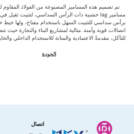
تم تصميم هذه المسامير المصنوعة من الفولاذ المقاوم لل
مسامير lag خشبية ذات الرأس السداسي، لتثبيت ثقيل 
برأس سداسي للتثبيت السهل باستخدام مفتاح، ولها خيط خ
اتصالات قوية وآمنة. مثالية لمشاريع البناء والنجارة حيث ت
للتآكل، مقدمةً الاعتمادية والمتانة للاستخدام الداخلي والخا
الجودة
اتصال