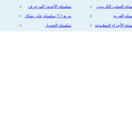
لة الصلب الكربوني
سلسلة الأخدود المزخرف
البريد
لة العربة
سلسلة على شكل T / مربع
الإلكتروني
لة الأجزاء المطبوعة
سلسلة التحويل
لة الحافة
السلسلة المسمارية
لسلة ذات الطرفين
الموضوع
رسالتك