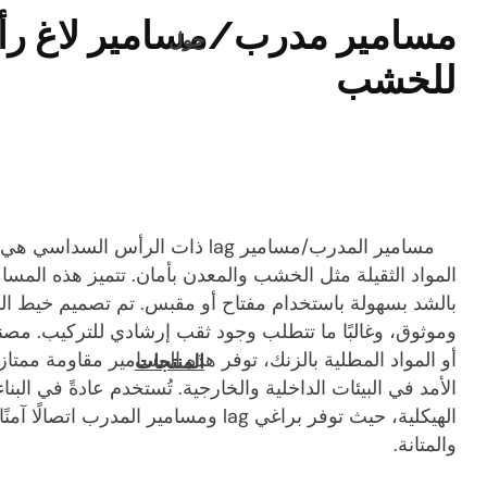
مسامير مدرب/مسامير لاغ 
حول
للخشب
مسامير المدرب/مسامير lag ذات الرأس
المواد الثقيلة مثل الخشب والمعدن بأمان. تتميز هذه الم
بالشد بسهولة باستخدام مفتاح أو مقبس. تم تصميم خيط الب
وموثوق، وغالبًا ما تتطلب وجود ثقب إرشادي للتركيب. مصنو
أو المواد المطلية بالزنك، توفر هذه المسامير مقاومة ممتا
المنتجات
الأمد في البيئات الداخلية والخارجية. تُستخدم عادةً في البنا
الهيكلية، حيث توفر براغي lag ومسامير المدرب
والمتانة.