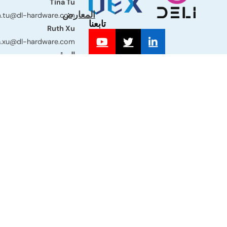
Tina Tu
المعارض
a.tu@dl-hardware.com
تابعنا
Ruth Xu
h.xu@dl-hardware.com
الموقع
المبنى 3، رق
هايان، جياشينغ، مقاطعة تش
الصين.
© 2025 Deli - Newdexin Hardware Products Co., Ltd. جميع الحقوق محفوظة.
المعدات