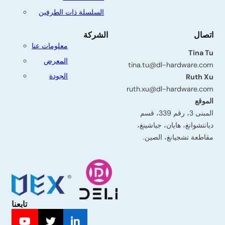
السلسلة ذات الطرفين
اتصال
الشركة
معلومات عنا
Tina Tu
المعرض
tina.tu@dl-hardware.com
الجودة
Ruth Xu
ruth.xu@dl-hardware.com
الموقع
المبنى 3، رقم 339، قسم
ديانتشوانغ، هايان، جياشينغ،
مقاطعة تشجيانغ، الصين.
تابعنا